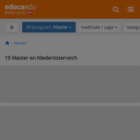
österreich
Bildungsart:
Master
methode / Lage
kateg
Master
19
Master en Niederösterreich