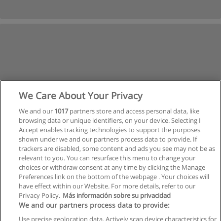
We Care About Your Privacy
We and our
1017
partners store and access personal data, like
browsing data or unique identifiers, on your device. Selecting I
Accept enables tracking technologies to support the purposes
shown under we and our partners process data to provide. If
trackers are disabled, some content and ads you see may not be as
relevant to you. You can resurface this menu to change your
choices or withdraw consent at any time by clicking the Manage
Vorherige
Nächste
Preferences link on the bottom of the webpage . Your choices will
Seite
3
von
4
have effect within our Website. For more details, refer to our
Privacy Policy.
Más información sobre su privacidad
We and our partners process data to provide:
Use precise geolocation data. Actively scan device characteristics for