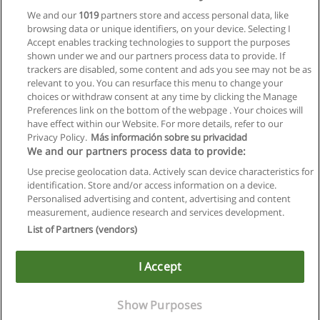
We and our
1019
partners store and access personal data, like
browsing data or unique identifiers, on your device. Selecting I
Accept enables tracking technologies to support the purposes
shown under we and our partners process data to provide. If
trackers are disabled, some content and ads you see may not be as
relevant to you. You can resurface this menu to change your
choices or withdraw consent at any time by clicking the Manage
Preferences link on the bottom of the webpage . Your choices will
have effect within our Website. For more details, refer to our
Privacy Policy.
Más información sobre su privacidad
Allgemeinen geschäftsbedingungen
We and our partners process data to provide:
Use precise geolocation data. Actively scan device characteristics for
Datenschutzpolitik
identification. Store and/or access information on a device.
Personalised advertising and content, advertising and content
In Verbindung setzen mit Educaedu
measurement, audience research and services development.
List of Partners (vendors)
Copyright © Educaedu Business S.L. - CIF : B-95610580: -
www.educaedu.at
I Accept
Show Purposes